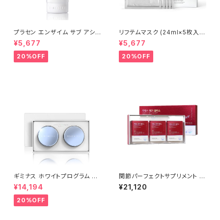
プラセン エンザイム サブ アシッ
リフテムマスク (24ml×5枚入
ド ウォッシュパウダー 80g |Pla
り) | LIFTEM MASK│乾燥・シ
¥5,677
¥5,677
cen Enzyme Sub-Acid Was
ワ・目の下クマケア【Rene-Cel
h Powder│毛穴ケア・低刺激・
l】ルネセル
20%OFF
20%OFF
弱酸性・酵素洗顔【Rene-Cell】
ルネセル
ギミナス ホワイトプログラム ブ
関節パーフェクトサプリメント 11
ライトナー 20g×2EA | Giminu
ｇ×30包(33ｇ)【Rene-Cell】
¥14,194
¥21,120
s White Program Brightene
ルネセル ※ご注文後、お取り寄
r│シミ・くすみケア【Rene-Cel
せとなるため、通常より発送まで
20%OFF
l】ルネセル
お時間をいただきます。