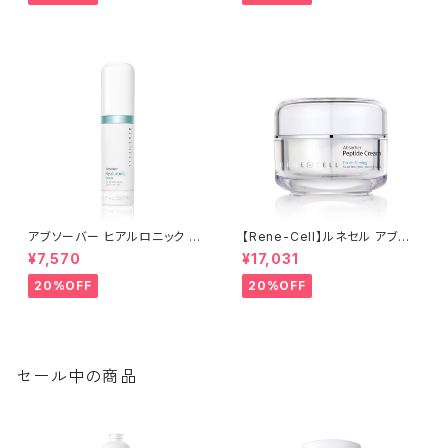
弱酸性・酵素洗顔【Rene-Cell】
ルネセル
アブソーバー ヒアルロニック セ
【Rene-Cell】ルネセル アブソ
ラム 30ml | [ルネセル] Absor
ーバー ペプチドクリーム 50
¥7,570
¥17,031
ber Hyaluronic Serum│シ
ml [ルネセル]Rene-Cell Ab
ワ・たるみケア【Rene-Cell】ル
sorber Peptide Cream│ほ
20%OFF
20%OFF
ネセル
うれい線・たるみケア
セール中の商品