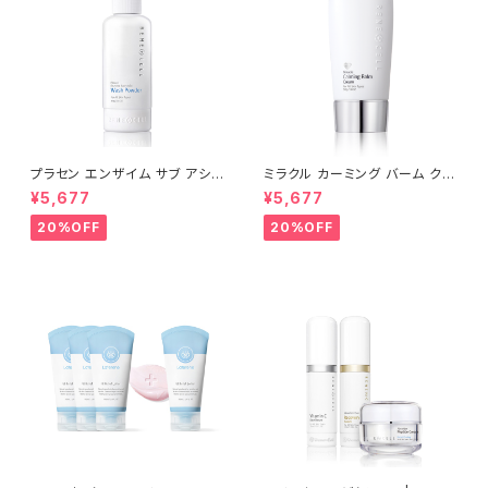
プラセン エンザイム サブ アシッ
ミラクル カーミング バーム クリ
ド ウォッシュパウダー 80g |Pla
ーム 50g【※箱無し】| Miracle
¥5,677
¥5,677
cen Enzyme Sub-Acid Was
Calming Cream【Rene-Cel
h Powder│毛穴ケア・低刺激・
l】ルネセル
20%OFF
20%OFF
弱酸性・酵素洗顔【Rene-Cell】
ルネセル