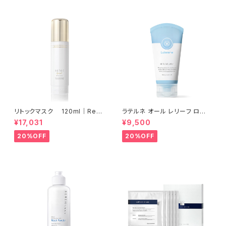
リトックマスク 120ml│Ren
ラテルネ オール レリーフ ロー
e-Cell Retoc Mask│乾燥の
ション 1個(100ml) | LATEREN
¥17,031
¥9,500
ケア【Rene Cell】ルネセル
E ALL RELIEF LATION│敏感
になりがちな肌をケアする、バリ
20%OFF
20%OFF
ア機能サポートケア【Rene-Ce
ll】ルネセル