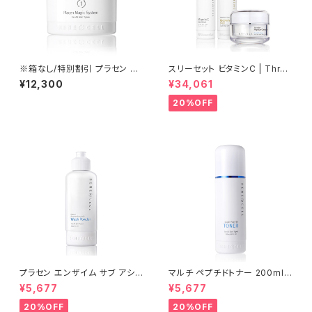
※箱なし/特別割引 プラセン マ
スリーセット ビタミンC | Three
ジックシステム1 | 200ml Plac
sets of vitamin C【Rene-C
¥12,300
¥34,061
en Magic System 1【Rene-
ell】ルネセル
Cell]】ルネセル
20%OFF
プラセン エンザイム サブ アシッ
マルチ ペプチドトナー 200ml |
ド ウォッシュパウダー 80g |Pla
Multi Peptide Toner【Rene
¥5,677
¥5,677
cen Enzyme Sub-Acid Was
-Cell】ルネセル
h Powder│毛穴ケア・低刺激・
20%OFF
20%OFF