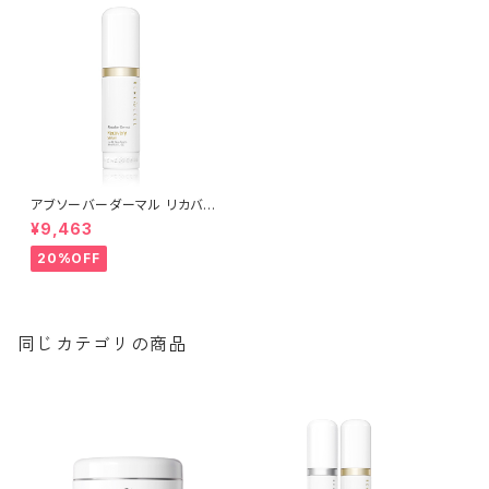
アブソーバーダーマル リカバリ
ーセラム 30ml | Absorber D
¥9,463
ermal Recovery Serum│乾
燥のケア【Rene-Cell】ルネセ
20%OFF
ル
同じカテゴリの商品