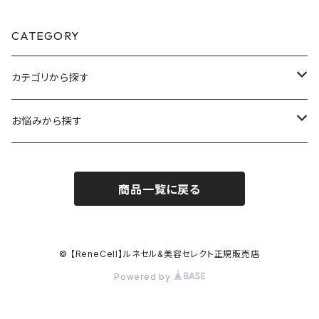
CATEGORY
カテゴリから探す
スキンケア
お悩みから探す
プレミアムライン
毛穴ケア
商品一覧に戻る
マスクライン
シミ・くすみケア
スペシャルケア
シワ・目の下クマケア
© 【ReneCell】ルネセル&美容セレクト正規販売店
Powered by
リビングケア
ほうれい線・たるみケア