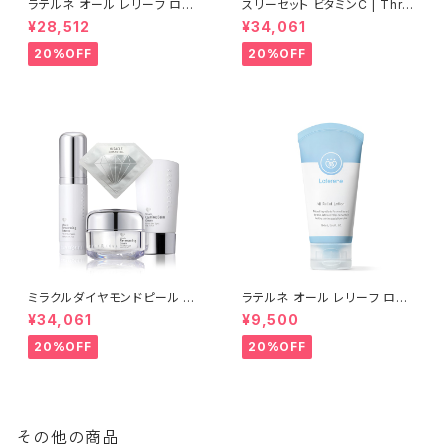
ラテルネ オール レリーフ ロー
スリーセット ビタミンC | Three
ション 3個＋1個(100ml) | LAT
sets of vitamin C【Rene-C
¥28,512
¥34,061
ERENE ALL RELIEF LATION
ell】ルネセル
【Rene-Cell】ルネセル
20%OFF
20%OFF
ミラクルダイヤモンドピール プ
ラテルネ オール レリーフ ロー
ログラムセット│シワ・たるみ・毛
ション 1個(100ml) | LATEREN
¥34,061
¥9,500
穴のスペシャル集中ケア【Rene
E ALL RELIEF LATION│敏感
-Cell】ルネセル
になりがちな肌をケアする、バリ
20%OFF
20%OFF
ア機能サポートケア【Rene-Ce
ll】ルネセル
その他の商品