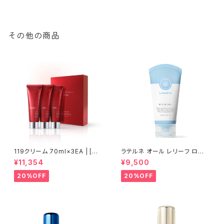
ll】ルネセル
その他の商品
119クリーム 70ml×3EA | [ル
ラテルネ オール レリーフ ロー
ネセル]119 Cream【Rene-Ce
ション 1個(100ml) | LATEREN
¥11,354
¥9,500
ll】ルネセル
E ALL RELIEF LATION│敏感
になりがちな肌をケアする、バリ
20%OFF
20%OFF
ア機能サポートケア【Rene-Ce
ll】ルネセル