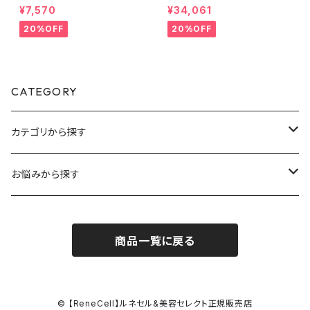
ラム 30ml | [ルネセル] Absor
sets of vitamin C【Rene-C
¥7,570
¥34,061
ber Hyaluronic Serum│シ
ell】ルネセル
ワ・たるみケア【Rene-Cell】ル
20%OFF
20%OFF
ネセル
CATEGORY
カテゴリから探す
スキンケア
お悩みから探す
プレミアムライン
毛穴ケア
商品一覧に戻る
マスクライン
シミ・くすみケア
スペシャルケア
シワ・目の下クマケア
© 【ReneCell】ルネセル&美容セレクト正規販売店