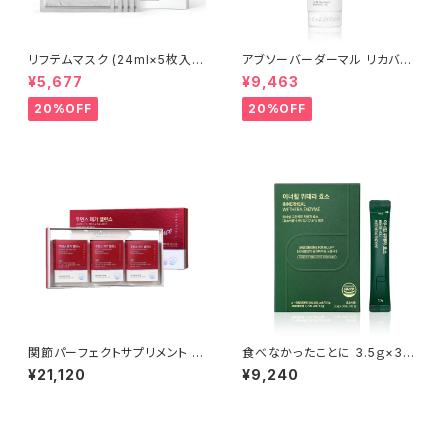
リフテムマスク (24ml×5枚入
アブソーバーダーマル リカバリ
り) | LIFTEM MASK│乾燥・シ
ーセラム 30ml | Absorber D
¥5,677
¥9,463
ワ・目の下クマケア【Rene-Cel
ermal Recovery Serum│乾
l】ルネセル
燥のケア【Rene-Cell】ルネセ
20%OFF
20%OFF
ル
関節パーフェクトサプリメント 11
食べなかったことに 3.5ｇ×30
ｇ×30包(33ｇ)【Rene-Cell】
包(酵素)【Rene-Cell】ルネセル
¥21,120
¥9,240
ルネセル ※ご注文後、お取り寄
※ご注文後、お取り寄せとなる
せとなるため、通常より発送まで
ため、通常より発送までお時間を
お時間をいただきます。
いただきます。