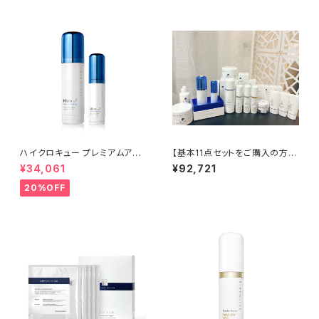
ハイクロキュー プレミアムアン
【基本11点セットをご購入の方限
プル | Rene-Cell Hicro Q Pr
定】専用ラベルをプレゼント中‼
¥34,061
¥92,721
emium Ampoule【Rene-Cel
l】ルネセル
20%OFF