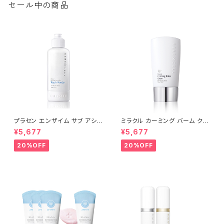
セール中の商品
プラセン エンザイム サブ アシッ
ミラクル カーミング バーム クリ
ド ウォッシュパウダー 80g |Pla
ーム 50g【※箱無し】| Miracle
¥5,677
¥5,677
cen Enzyme Sub-Acid Was
Calming Cream【Rene-Cel
h Powder│毛穴ケア・低刺激・
l】ルネセル
20%OFF
20%OFF
弱酸性・酵素洗顔【Rene-Cell】
ルネセル