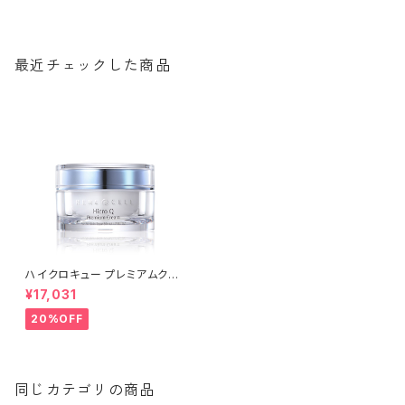
最近チェックした商品
ハイクロキュー プレミアムクリ
ーム 50ml | Hicro Q Premiu
¥17,031
m Cream│乾燥のケア【Rene
-Cell】ルネセル
20%OFF
同じカテゴリの商品