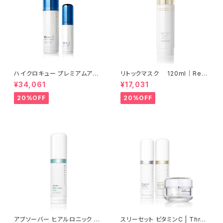
ハイクロキュー プレミアムアン
リトックマスク 120ml│Ren
プル | Rene-Cell Hicro Q Pr
e-Cell Retoc Mask│乾燥の
¥34,061
¥17,031
emium Ampoule【Rene-Cel
ケア【Rene Cell】ルネセル
l】ルネセル
20%OFF
20%OFF
アブソーバー ヒアルロニック セ
スリーセット ビタミンC | Three