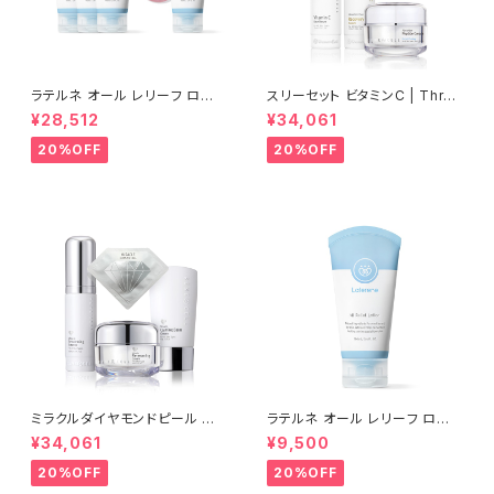
ラテルネ オール レリーフ ロー
スリーセット ビタミンC | Three
ション 3個＋1個(100ml) | LAT
sets of vitamin C【Rene-C
¥28,512
¥34,061
ERENE ALL RELIEF LATION
ell】ルネセル
【Rene-Cell】ルネセル
20%OFF
20%OFF
ミラクルダイヤモンドピール プ
ラテルネ オール レリーフ ロー
ログラムセット│シワ・たるみ・毛
ション 1個(100ml) | LATEREN
¥34,061
¥9,500
穴のスペシャル集中ケア【Rene
E ALL RELIEF LATION│敏感
-Cell】ルネセル
になりがちな肌をケアする、バリ
20%OFF
20%OFF
ア機能サポートケア【Rene-Ce