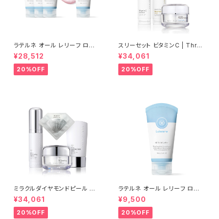
ラテルネ オール レリーフ ロー
スリーセット ビタミンC | Three
ション 3個＋1個(100ml) | LAT
sets of vitamin C【Rene-C
¥28,512
¥34,061
ERENE ALL RELIEF LATION
ell】ルネセル
【Rene-Cell】ルネセル
20%OFF
20%OFF
ミラクルダイヤモンドピール プ
ラテルネ オール レリーフ ロー
ログラムセット│シワ・たるみ・毛
ション 1個(100ml) | LATEREN
¥34,061
¥9,500
穴のスペシャル集中ケア【Rene
E ALL RELIEF LATION│敏感
-Cell】ルネセル
になりがちな肌をケアする、バリ
20%OFF
20%OFF
ア機能サポートケア【Rene-Ce