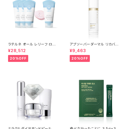
ラテルネ オール レリーフ ロー
アブソーバーダーマル リカバリ
ション 3個＋1個(100ml) | LAT
ーセラム 30ml | Absorber D
¥28,512
¥9,463
ERENE ALL RELIEF LATION
ermal Recovery Serum│乾
【Rene-Cell】ルネセル
燥のケア【Rene-Cell】ルネセ
20%OFF
20%OFF
ル
ミラクルダイヤモンドピール プ
食べなかったことに 3.5ｇ×30