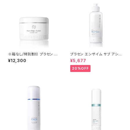
※箱なし/特別割引 プラセン マ
プラセン エンザイム サブ アシッ
ジックシステム1 | 200ml Plac
ド ウォッシュパウダー 80g |Pla
¥12,300
¥5,677
en Magic System 1【Rene-
cen Enzyme Sub-Acid Was
Cell]】ルネセル
h Powder│毛穴ケア・低刺激・
20%OFF
弱酸性・酵素洗顔【Rene-Cell】
ルネセル