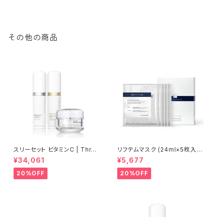
ll】ルネセル
その他の商品
スリーセット ビタミンC | Three
リフテムマスク (24ml×5枚入
sets of vitamin C【Rene-C
り) | LIFTEM MASK│乾燥・シ
¥34,061
¥5,677
ell】ルネセル
ワ・目の下クマケア【Rene-Cel
l】ルネセル
20%OFF
20%OFF