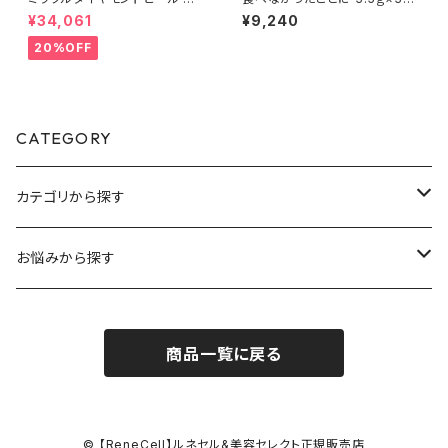
ログラムセット│シワ・たるみ・毛
包(酵素)【Rene-Cell】ルネセル
¥34,061
¥9,240
穴のスペシャル集中ケア【Rene
※ご注文後、お取り寄せとなる
-Cell】ルネセル
ため、通常より発送までお時間を
20%OFF
いただきます。
CATEGORY
カテゴリから探す
スキンケア
お悩みから探す
プレミアムライン
毛穴ケア
商品一覧に戻る
マスクライン
シミ・くすみケア
スペシャルケア
シワ・目の下クマケア
© 【ReneCell】ルネセル&美容セレクト正規販売店