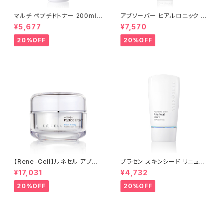
マルチ ペプチドトナー 200ml |
アブソーバー ヒアルロニック セ
Multi Peptide Toner【Rene
ラム 30ml | [ルネセル] Absor
¥5,677
¥7,570
-Cell】ルネセル
ber Hyaluronic Serum│シ
ワ・たるみケア【Rene-Cell】ル
20%OFF
20%OFF
ネセル
【Rene-Cell】ルネセル アブソ
プラセン スキンシード リニュー
ーバー ペプチドクリーム 50
アルクリーム 50ml | Placen S
¥17,031
¥4,732
ml [ルネセル]Rene-Cell Ab
kin Shield Renewal Cream
sorber Peptide Cream│ほ
【Rene-Cell】ルネセル
20%OFF
20%OFF
うれい線・たるみケア