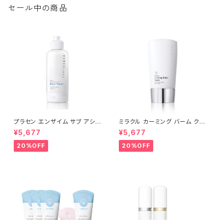
セール中の商品
プラセン エンザイム サブ アシッ
ミラクル カーミング バーム クリ
ド ウォッシュパウダー 80g |Pla
ーム 50g【※箱無し】| Miracle
¥5,677
¥5,677
cen Enzyme Sub-Acid Was
Calming Cream【Rene-Cel
h Powder│毛穴ケア・低刺激・
l】ルネセル
20%OFF
20%OFF
弱酸性・酵素洗顔【Rene-Cell】
ルネセル