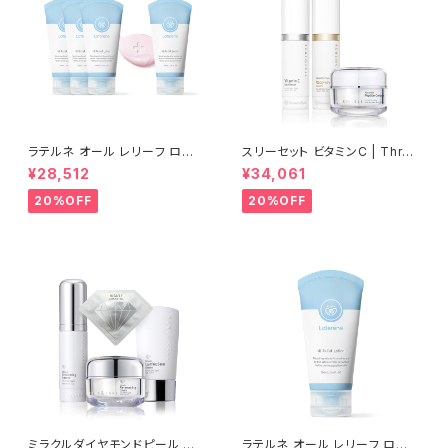
ラテルネ オール レリーフ ロー
スリーセット ビタミンC | Three
ション 3個＋1個(100ml) | LAT
sets of vitamin C【Rene-C
¥28,512
¥34,061
ERENE ALL RELIEF LATION
ell】ルネセル
【Rene-Cell】ルネセル
20%OFF
20%OFF
ミラクルダイヤモンドピール プ
ラテルネ オール レリーフ ロー