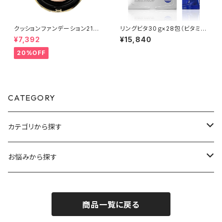
クッションファンデーション21号
リングビタ30ｇ×28包（ビタミン
明るい肌色(15g x 2ea) | リフィ
ゼリータイプ）【Rene-Cell】ル
¥7,392
¥15,840
ル付き Calming Glow Cushi
ネセル※ご注文後、お取り寄せ
on #21【Rene-Cell】ルネセル
となるため、通常より発送までお
20%OFF
時間をいただきます。
CATEGORY
カテゴリから探す
スキンケア
お悩みから探す
プレミアムライン
毛穴ケア
商品一覧に戻る
マスクライン
シミ・くすみケア