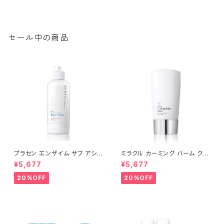
セール中の商品
プラセン エンザイム サブ アシッ
ミラクル カーミング バーム クリ
ド ウォッシュパウダー 80g |Pla
ーム 50g【※箱無し】| Miracle
¥5,677
¥5,677
cen Enzyme Sub-Acid Was
Calming Cream【Rene-Cel
h Powder│毛穴ケア・低刺激・
l】ルネセル
20%OFF
20%OFF
弱酸性・酵素洗顔【Rene-Cell】
ルネセル