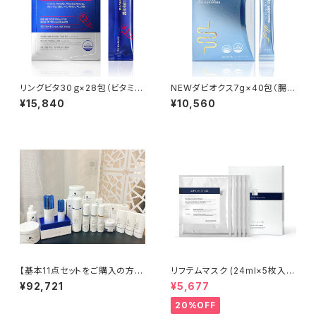
リングビタ30ｇ×28包（ビタミン
NEWダビオクス7g×40包（腸
ゼリータイプ）【Rene-Cell】ル
活・便秘改善・ スリム）【Rene-
¥15,840
¥10,560
ネセル※ご注文後、お取り寄せ
Cell】ルネセル※ご注文後、お取
となるため、通常より発送までお
り寄せとなるため、通常より発送
時間をいただきます。
までお時間をいただきます。
【基本11点セットをご購入の方限
リフテムマスク (24ml×5枚入
定】専用ラベルをプレゼント中‼
り) | LIFTEM MASK│乾燥・シ
¥92,721
¥5,677
ワ・目の下クマケア【Rene-Cel
l】ルネセル
20%OFF