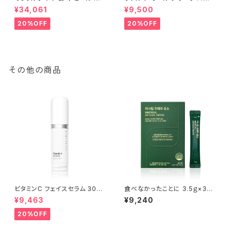
ログラムセット│シワ・たるみ・毛
ション 1個(100ml) | LATEREN
¥34,061
¥9,500
穴のスペシャル集中ケア【Rene
E ALL RELIEF LATION│敏感
-Cell】ルネセル
になりがちな肌をケアする、バリ
20%OFF
20%OFF
ア機能サポートケア【Rene-Ce
ll】ルネセル
その他の商品
ビタミンC フェイスセラム 30ml
食べなかったことに 3.5ｇ×30
|Vitamin-C Face Serum│シ
包(酵素)【Rene-Cell】ルネセル
¥9,463
¥9,240
ミ・くすみケア【Rene-Cell】ル
※ご注文後、お取り寄せとなる
ネセル
ため、通常より発送までお時間を
20%OFF
いただきます。