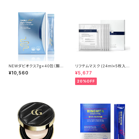
NEWダビオクス7g×40包（腸
リフテムマスク (24ml×5枚入
活・便秘改善・ スリム）【Rene-
り) | LIFTEM MASK│乾燥・シ
¥10,560
¥5,677
Cell】ルネセル※ご注文後、お取
ワ・目の下クマケア【Rene-Cel
り寄せとなるため、通常より発送
l】ルネセル
20%OFF
までお時間をいただきます。