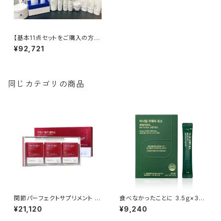
【基本11点セットをご購入の方限
定】専用ラベルをプレゼント中‼
¥92,721
同じカテゴリの商品
関節パーフェクトサプリメント 11
食べなかったことに 3.5ｇ×30
ｇ×30包(33ｇ)【Rene-Cell】
包(酵素)【Rene-Cell】ルネセル
¥21,120
¥9,240
ルネセル ※ご注文後、お取り寄
※ご注文後、お取り寄せとなる
せとなるため、通常より発送まで
ため、通常より発送までお時間を