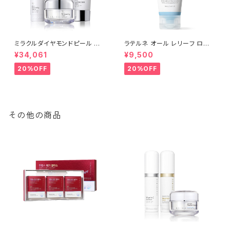
ミラクルダイヤモンドピール プ
ラテルネ オール レリーフ ロー
ログラムセット│シワ・たるみ・毛
ション 1個(100ml) | LATEREN
¥34,061
¥9,500
穴のスペシャル集中ケア【Rene
E ALL RELIEF LATION│敏感
-Cell】ルネセル
になりがちな肌をケアする、バリ
20%OFF
20%OFF
ア機能サポートケア【Rene-Ce
ll】ルネセル
その他の商品