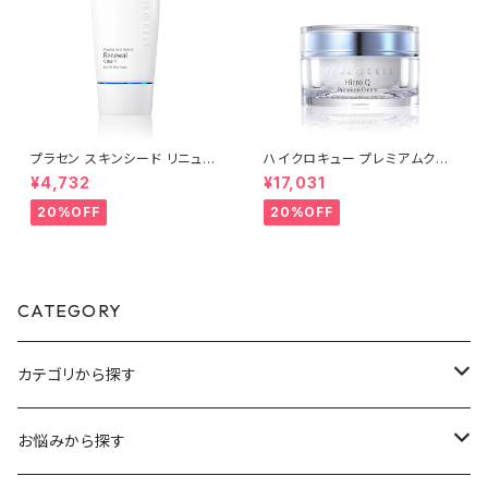
プラセン スキンシード リニュー
ハイクロキュー プレミアムクリ
アルクリーム 50ml | Placen S
ーム 50ml | Hicro Q Premiu
¥4,732
¥17,031
kin Shield Renewal Cream
m Cream│乾燥のケア【Rene
【Rene-Cell】ルネセル
-Cell】ルネセル
20%OFF
20%OFF
CATEGORY
カテゴリから探す
スキンケア
お悩みから探す