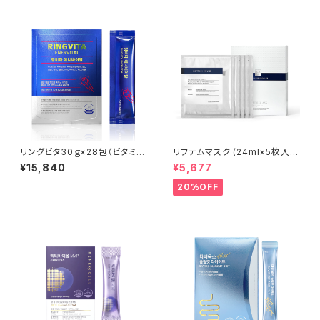
お時間をいただきます。
いただきます。
リングビタ30ｇ×28包（ビタミン
リフテムマスク (24ml×5枚入
ゼリータイプ）【Rene-Cell】ル
り) | LIFTEM MASK│乾燥・シ
¥15,840
¥5,677
ネセル※ご注文後、お取り寄せ
ワ・目の下クマケア【Rene-Cel
となるため、通常より発送までお
l】ルネセル
20%OFF
時間をいただきます。