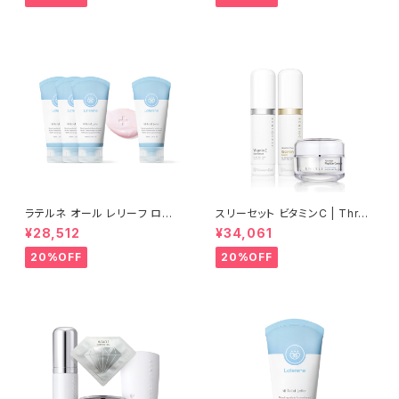
弱酸性・酵素洗顔【Rene-Cell】
ルネセル
ラテルネ オール レリーフ ロー
スリーセット ビタミンC | Three
ション 3個＋1個(100ml) | LAT
sets of vitamin C【Rene-C
¥28,512
¥34,061
ERENE ALL RELIEF LATION
ell】ルネセル
【Rene-Cell】ルネセル
20%OFF
20%OFF