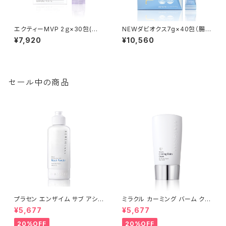
エクティーMVP 2ｇ×30包(細
NEWダビオクス7g×40包（腸
胞蘇る乳酸菌）【Rene-Cell】ル
活・便秘改善・ スリム）【Rene-
¥7,920
¥10,560
ネセル ※ご注文後、お取り寄せ
Cell】ルネセル※ご注文後、お取
となるため、通常より発送までお
り寄せとなるため、通常より発送
時間をいただきます。
までお時間をいただきます。
セール中の商品
プラセン エンザイム サブ アシッ
ミラクル カーミング バーム クリ
ド ウォッシュパウダー 80g |Pla
ーム 50g【※箱無し】| Miracle
¥5,677
¥5,677
cen Enzyme Sub-Acid Was
Calming Cream【Rene-Cel
h Powder│毛穴ケア・低刺激・
l】ルネセル
20%OFF
20%OFF